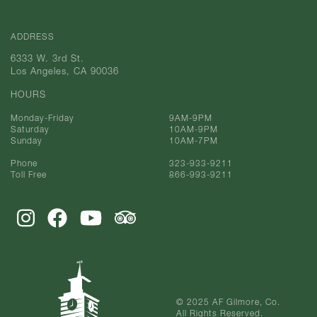
ADDRESS
6333 W. 3rd St.
Los Angeles, CA 90036
HOURS
Monday-Friday
9AM-9PM
Saturday
10AM-9PM
Sunday
10AM-7PM
Phone
323-933-9211
Toll Free
866-993-9211
© 2025 AF Gilmore, Co.
All Rights Reserved.